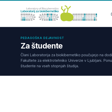
PEDAGOŠKA DEJAVNOST
Za študente
Člani Laboratorija za biokibernetiko poučujejo na do
Fakultete za elektrotehniko Univerze v Ljubljani. Pon
študente na vseh stopnjah študija.