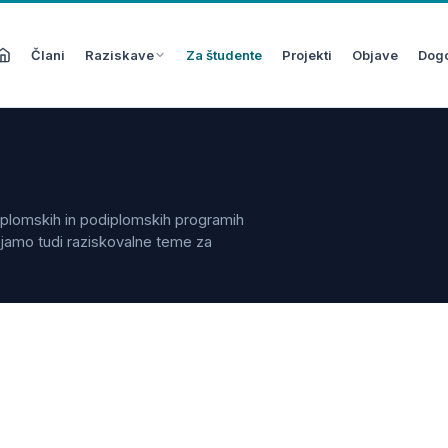
Člani
Raziskave
Za študente
Projekti
Objave
Dog
diplomskih in podiplomskih programih
ujamo tudi raziskovalne teme za