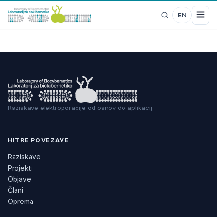
EN
Raziskave elektroporacije od osnov do aplikacij
HITRE POVEZAVE
Raziskave
Projekti
Objave
Člani
Oprema