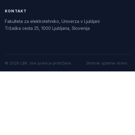
KONTAKT
Fakulteta za elektrotehniko, Univerza v Ljubljani
Tržaška cesta 25, 1000 Ljubljana, Slovenija
©
2026
LBK.
Vse pravice pridržane.
Skrbnik spletne strani
: