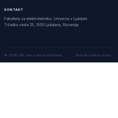
KONTAKT
Fakulteta za elektrotehniko, Univerza v Ljubljani
Tržaška cesta 25, 1000 Ljubljana, Slovenija
©
2026
LBK.
Vse pravice pridržane.
Skrbnik spletne strani
: