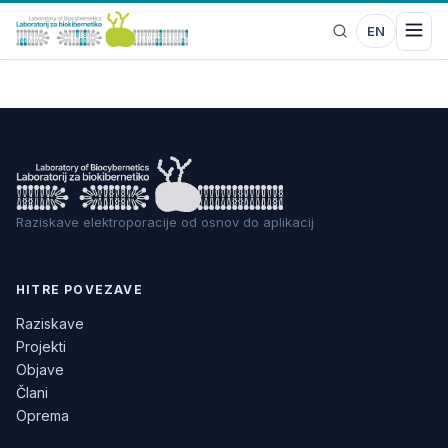
EN
Raziskave elektroporacije od osnov do aplikacij
HITRE POVEZAVE
Raziskave
Projekti
Objave
Člani
Oprema