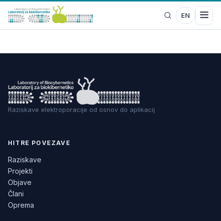
EN
Raziskave elektroporacije od osnov do aplikacij
HITRE POVEZAVE
Raziskave
Projekti
Objave
Člani
Oprema