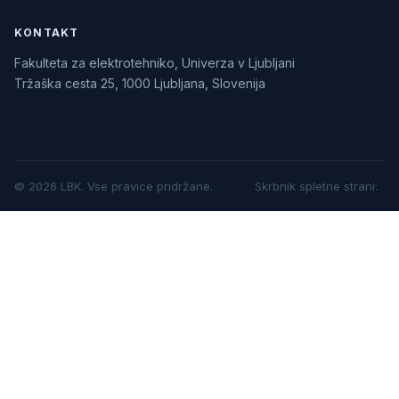
KONTAKT
Fakulteta za elektrotehniko, Univerza v Ljubljani
Tržaška cesta 25, 1000 Ljubljana, Slovenija
©
2026
LBK.
Vse pravice pridržane.
Skrbnik spletne strani
: