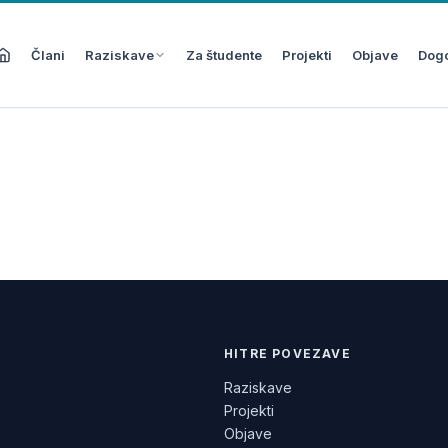
Člani
Raziskave
Za študente
Projekti
Objave
Dog
HITRE POVEZAVE
Raziskave
Projekti
Objave