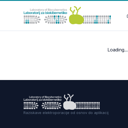
Loading...
Raziskave elektroporacije od osnov do aplikacij