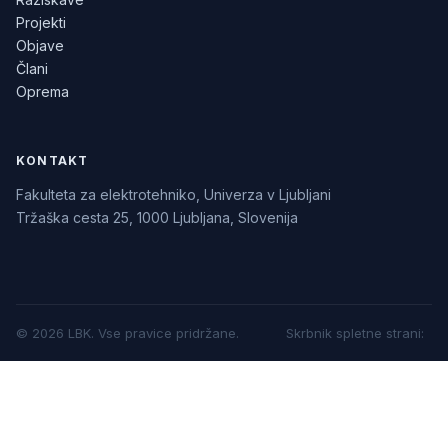
Projekti
Objave
Člani
Oprema
KONTAKT
Fakulteta za elektrotehniko, Univerza v Ljubljani
Tržaška cesta 25, 1000 Ljubljana, Slovenija
©
2026
LBK.
Vse pravice pridržane.
Skrbnik spletne strani
: