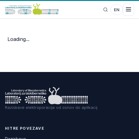
EN
Loading...
Raziskave elektroporacije od osnov do aplikacij
HITRE POVEZAVE
Raziskave