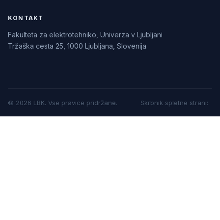
KONTAKT
Fakulteta za elektrotehniko, Univerza v Ljubljani
Tržaška cesta 25, 1000 Ljubljana, Slovenija
©
2026
LBK.
Vse pravice pridržane.
Skrbnik spletne strani
: