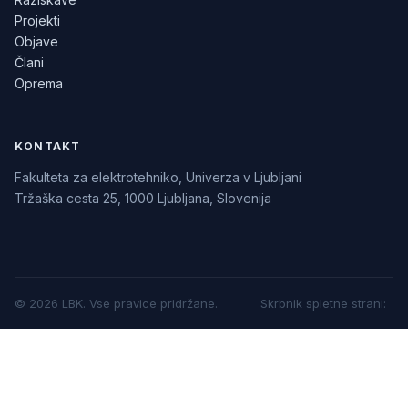
Projekti
Objave
Člani
Oprema
KONTAKT
Fakulteta za elektrotehniko, Univerza v Ljubljani
Tržaška cesta 25, 1000 Ljubljana, Slovenija
©
2026
LBK.
Vse pravice pridržane.
Skrbnik spletne strani
: