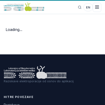
EN
Loading...
Raziskave elektroporacije od osnov do aplikacij
HITRE POVEZAVE
Raziskave