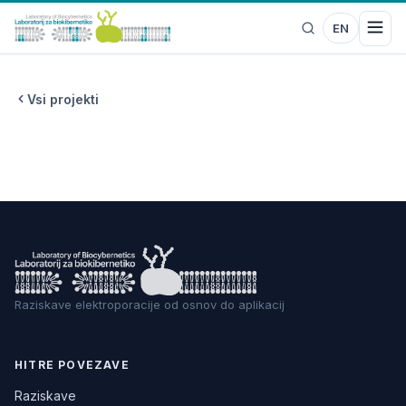
EN
Vsi projekti
Raziskave elektroporacije od osnov do aplikacij
HITRE POVEZAVE
Raziskave