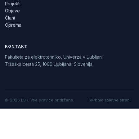
Projekti
Objave
Člani
Oprema
KONTAKT
Fakulteta za elektrotehniko, Univerza v Ljubljani
Tržaška cesta 25, 1000 Ljubljana, Slovenija
©
2026
LBK.
Vse pravice pridržane.
Skrbnik spletne strani
: