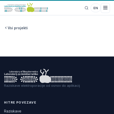
EN
Vsi projekti
Raziskave elektroporacije od osnov do aplikacij
HITRE POVEZAVE
Raziskave