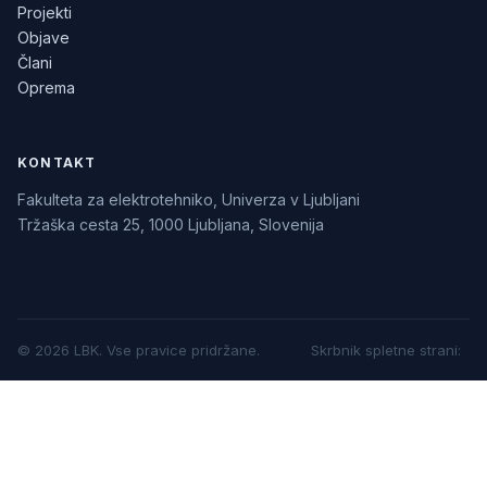
Projekti
Objave
Člani
Oprema
KONTAKT
Fakulteta za elektrotehniko, Univerza v Ljubljani
Tržaška cesta 25, 1000 Ljubljana, Slovenija
©
2026
LBK.
Vse pravice pridržane.
Skrbnik spletne strani
: