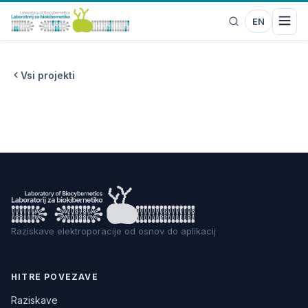
EN
Vsi projekti
Raziskave elektroporacije od osnov do aplikacij
HITRE POVEZAVE
Raziskave