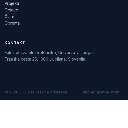
Projekti
Objave
Člani
Oprema
KONTAKT
Fakulteta za elektrotehniko, Univerza v Ljubljani
Tržaška cesta 25, 1000 Ljubljana, Slovenija
©
2026
LBK.
Vse pravice pridržane.
Skrbnik spletne strani
: