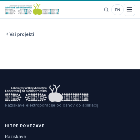
EN
Vsi projekti
Raziskave elektroporacije od osnov do aplikacij
HITRE POVEZAVE
Raziskave