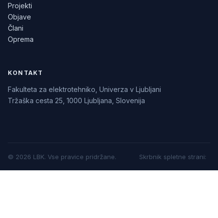
Projekti
Objave
Člani
Oprema
KONTAKT
Fakulteta za elektrotehniko, Univerza v Ljubljani
Tržaška cesta 25, 1000 Ljubljana, Slovenija
©
2026
LBK.
Vse pravice pridržane.
Skrbnik spletne strani
: