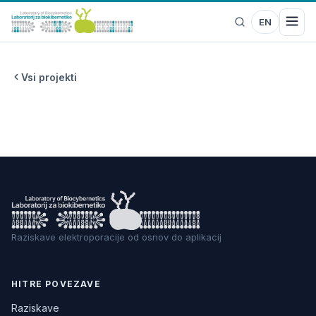
EN
Vsi projekti
Raziskave elektroporacije od osnov do aplikacij
HITRE POVEZAVE
Raziskave