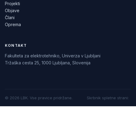
Projekti
Objave
Člani
Oprema
KONTAKT
Fakulteta za elektrotehniko, Univerza v Ljubljani
Tržaška cesta 25, 1000 Ljubljana, Slovenija
©
2026
LBK.
Vse pravice pridržane.
Skrbnik spletne strani
: