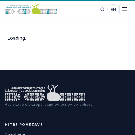
EN
Loading...
Raziskave elektroporacije od osnov do aplikacij
HITRE POVEZAVE
Raziskave