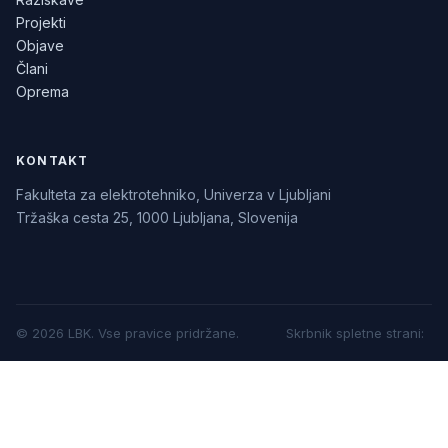
Projekti
Objave
Člani
Oprema
KONTAKT
Fakulteta za elektrotehniko, Univerza v Ljubljani
Tržaška cesta 25, 1000 Ljubljana, Slovenija
©
2026
LBK.
Vse pravice pridržane.
Skrbnik spletne strani
: