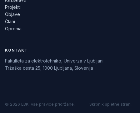
Projekti
Objave
Člani
Oprema
KONTAKT
Fakulteta za elektrotehniko, Univerza v Ljubljani
Tržaška cesta 25, 1000 Ljubljana, Slovenija
©
2026
LBK.
Vse pravice pridržane.
Skrbnik spletne strani
: