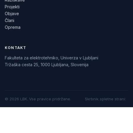
Projekti
Objave
Člani
Oprema
KONTAKT
Fakulteta za elektrotehniko, Univerza v Ljubljani
Tržaška cesta 25, 1000 Ljubljana, Slovenija
©
2026
LBK.
Vse pravice pridržane.
Skrbnik spletne strani
: