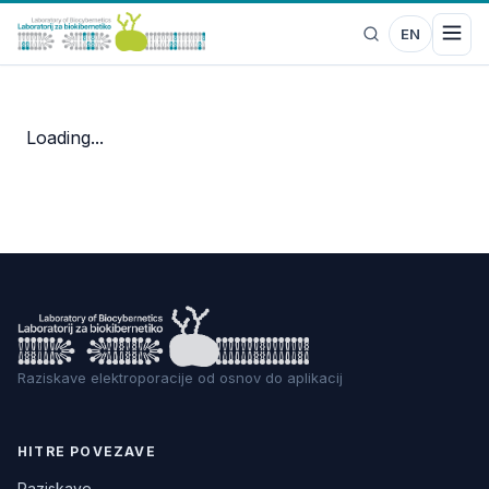
EN
Loading...
Raziskave elektroporacije od osnov do aplikacij
HITRE POVEZAVE
Raziskave