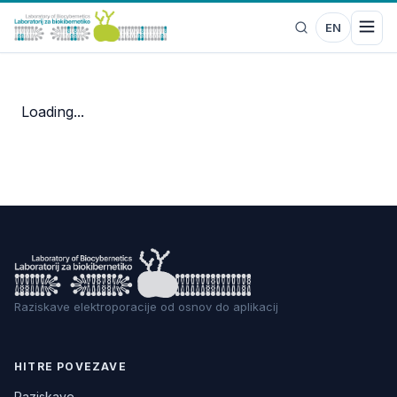
EN
Loading...
Raziskave elektroporacije od osnov do aplikacij
HITRE POVEZAVE
Raziskave