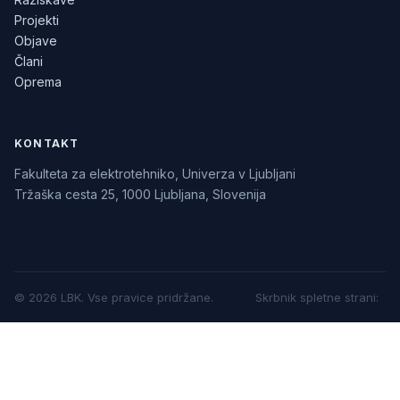
Projekti
Objave
Člani
Oprema
KONTAKT
Fakulteta za elektrotehniko, Univerza v Ljubljani
Tržaška cesta 25, 1000 Ljubljana, Slovenija
©
2026
LBK.
Vse pravice pridržane.
Skrbnik spletne strani
: