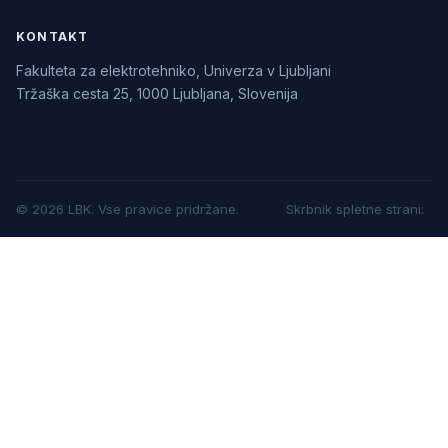
KONTAKT
Fakulteta za elektrotehniko, Univerza v Ljubljani
Tržaška cesta 25, 1000 Ljubljana, Slovenija
©
2026
LBK.
Vse pravice pridržane.
Skrbnik spletne strani
: