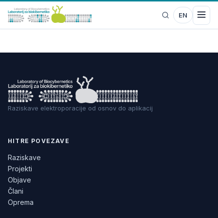
EN
Raziskave elektroporacije od osnov do aplikacij
HITRE POVEZAVE
Raziskave
Projekti
Objave
Člani
Oprema