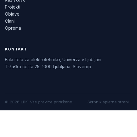
Projekti
Objave
Člani
Oprema
KONTAKT
Fakulteta za elektrotehniko, Univerza v Ljubljani
Tržaška cesta 25, 1000 Ljubljana, Slovenija
©
2026
LBK.
Vse pravice pridržane.
Skrbnik spletne strani
: