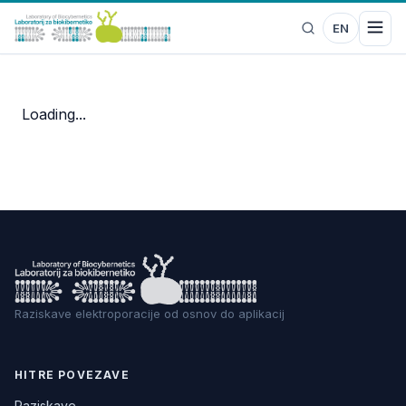
EN
Loading...
Raziskave elektroporacije od osnov do aplikacij
HITRE POVEZAVE
Raziskave