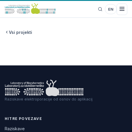
EN
Vsi projekti
Raziskave elektroporacije od osnov do aplikacij
HITRE POVEZAVE
Raziskave