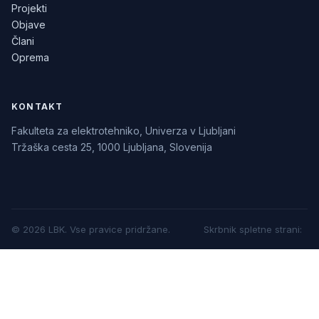
Projekti
Objave
Člani
Oprema
KONTAKT
Fakulteta za elektrotehniko, Univerza v Ljubljani
Tržaška cesta 25, 1000 Ljubljana, Slovenija
©
2026
LBK.
Vse pravice pridržane.
Skrbnik spletne strani
: