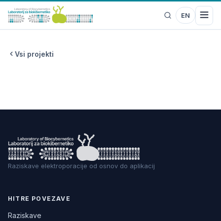
EN
Vsi projekti
Raziskave elektroporacije od osnov do aplikacij
HITRE POVEZAVE
Raziskave