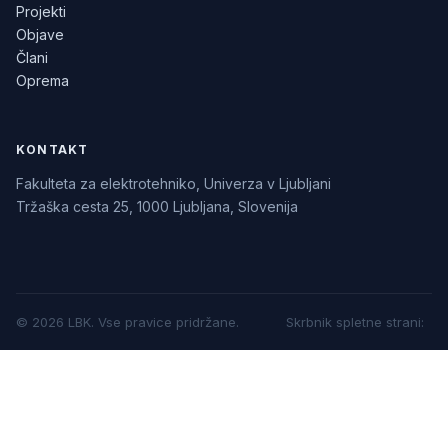
Projekti
Objave
Člani
Oprema
KONTAKT
Fakulteta za elektrotehniko, Univerza v Ljubljani
Tržaška cesta 25, 1000 Ljubljana, Slovenija
©
2026
LBK.
Vse pravice pridržane.
Skrbnik spletne strani
: