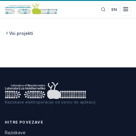
EN
Vsi projekti
Raziskave elektroporacije od osnov do aplikacij
HITRE POVEZAVE
Raziskave