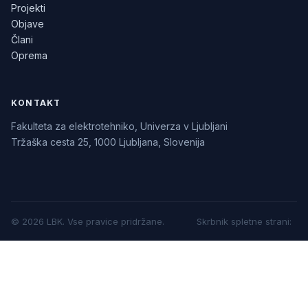
Projekti
Objave
Člani
Oprema
KONTAKT
Fakulteta za elektrotehniko, Univerza v Ljubljani
Tržaška cesta 25, 1000 Ljubljana, Slovenija
©
2026
LBK.
Vse pravice pridržane.
Skrbnik spletne strani
: